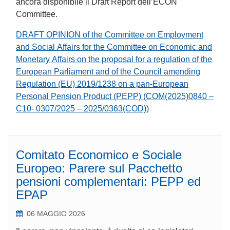
ancora disponibile il Draft Report dell’ECON
Committee.
DRAFT OPINION of the Committee on Employment
and Social Affairs for the Committee on Economic and
Monetary Affairs on the proposal for a regulation of the
European Parliament and of the Council amending
Regulation (EU) 2019/1238 on a pan-European
Personal Pension Product (PEPP) (COM(2025)0840 –
C10- 0307/2025 – 2025/0363(COD))
Comitato Economico e Sociale
Europeo: Parere sul Pacchetto
pensioni complementari: PEPP ed
EPAP
06 MAGGIO 2026