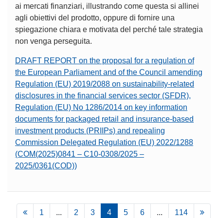
ai mercati finanziari, illustrando come questa si allinei
agli obiettivi del prodotto, oppure di fornire una
spiegazione chiara e motivata del perché tale strategia
non venga perseguita.
DRAFT REPORT on the proposal for a regulation of
the European Parliament and of the Council amending
Regulation (EU) 2019/2088 on sustainability-related
disclosures in the financial services sector (SFDR),
Regulation (EU) No 1286/2014 on key information
documents for packaged retail and insurance-based
investment products (PRIIPs) and repealing
Commission Delegated Regulation (EU) 2022/1288
(COM(2025)0841 – C10-0308/2025 –
2025/0361(COD))
1
...
2
3
4
5
6
...
114