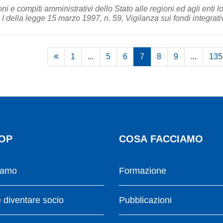
i e compiti amministrativi dello Stato alle regioni ed agli enti lo
I della legge 15 marzo 1997, n. 59, Vigilanza sui fondi integrativ
1
...
5
6
7
8
9
...
135
OP
COSA FACCIAMO
iamo
Formazione
diventare socio
Pubblicazioni