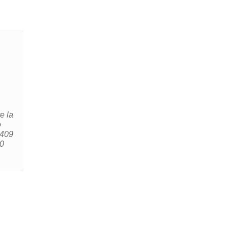
e la
o
2409
10