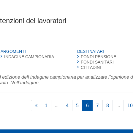
tenzioni dei lavoratori
ARGOMENTI
DESTINATARI
INDAGINE CAMPIONARIA
FONDI PENSIONE
FONDI SANITARI
CITTADINI
 edizione dell’indagine campionaria per analizzare l’opinione d
lavoratori in merito al welfare pubblico e privato. Nell’indagine, ...
1
...
4
5
6
7
8
...
10