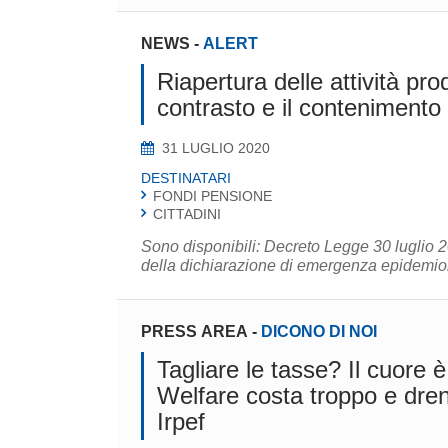
NEWS
-
ALERT
Riapertura delle attività prod
contrasto e il contenimento
31 LUGLIO 2020
DESTINATARI
FONDI PENSIONE
CITTADINI
Sono disponibili: Decreto Legge 30 luglio 2020, n. 83, recante "Misure urgenti connesse con la scadenza
della dichiarazione di emergenza epidemiol
PRESS AREA
-
DICONO DI NOI
Tagliare le tasse? Il cuore è
Welfare costa troppo e drena
Irpef