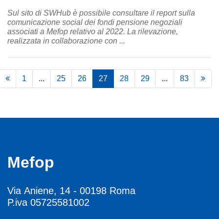
Sul sito di SWHub è possibile consultare il report sulla
comunicazione social dei fondi pensione negoziali
associati a Mefop relativo al 2022. La rilevazione,
realizzata in collaborazione con ...
1
...
25
26
27
28
29
...
83
Mefop
Via Aniene, 14 - 00198 Roma
P.iva 05725581002