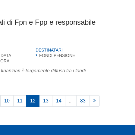
ali di Fpn e Fpp e responsabile
DESTINATARI
|DATA
FONDI PENSIONE
DORA
10
11
12
13
14
...
83