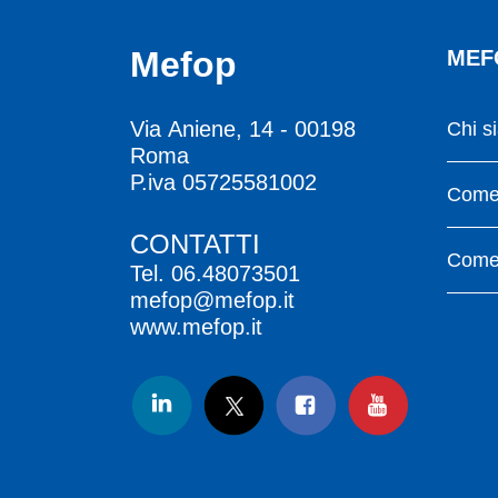
Mefop
MEF
Via Aniene, 14 - 00198
Chi s
Roma
P.iva 05725581002
Come 
CONTATTI
Come 
Tel.
06.48073501
mefop@mefop.it
www.mefop.it