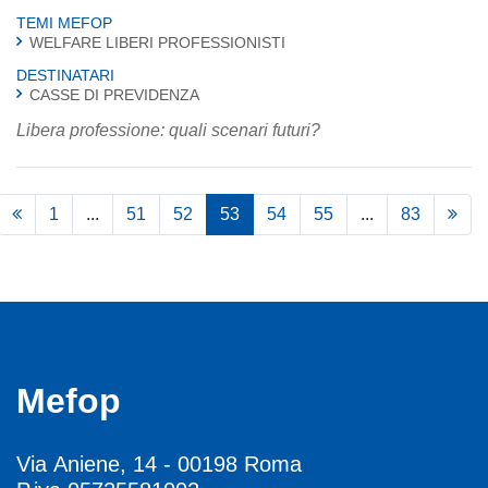
TEMI MEFOP
WELFARE LIBERI PROFESSIONISTI
DESTINATARI
CASSE DI PREVIDENZA
Libera professione: quali scenari futuri?
1
...
51
52
53
54
55
...
83
Mefop
Via Aniene, 14 - 00198 Roma