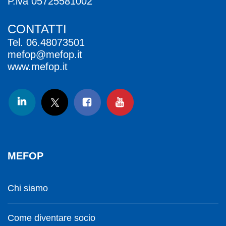
P.iva 05725581002
CONTATTI
Tel.
06.48073501
mefop@mefop.it
www.mefop.it
MEFOP
Chi siamo
Come diventare socio