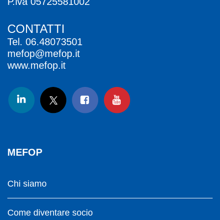
P.iva 05725581002
CONTATTI
Tel.
06.48073501
mefop@mefop.it
www.mefop.it
MEFOP
Chi siamo
Come diventare socio