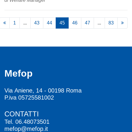
di Welfare Manager
1
...
43
44
45
46
47
...
83
Mefop
Via Aniene, 14 - 00198 Roma
P.iva 05725581002
CONTATTI
Tel.
06.48073501
mefop@mefop.it