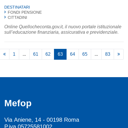
DESTINATARI
FONDI PENSIONE
CITTADINI
Online Quellocheconta.gov.it, il nuovo portale istituzionale
sull’educazione finanziaria, assicurativa e previdenziale.
1
...
61
62
63
64
65
...
83
Mefop
Via Aniene, 14 - 00198 Roma
P.iva 05725581002