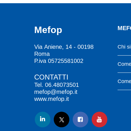
Mefop
MEF
Via Aniene, 14 - 00198
Chi s
Roma
P.iva 05725581002
Come 
CONTATTI
Come 
Tel.
06.48073501
mefop@mefop.it
www.mefop.it