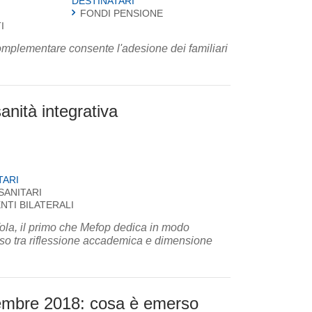
DESTINATARI
FONDI PENSIONE
I
omplementare consente l'adesione dei familiari
sanità integrativa
TARI
SANITARI
ENTI BILATERALI
p dedica in modo
tuoso tra riflessione accademica e dimensione
vembre 2018: cosa è emerso