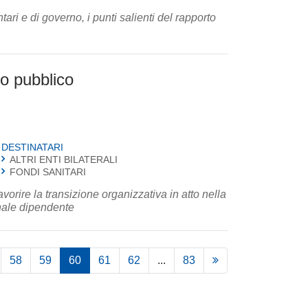
ri e di governo, i punti salienti del rapporto
ro pubblico
DESTINATARI
ALTRI ENTI BILATERALI
FONDI SANITARI
orire la transizione organizzativa in atto nella
onale dipendente
58
59
60
61
62
...
83