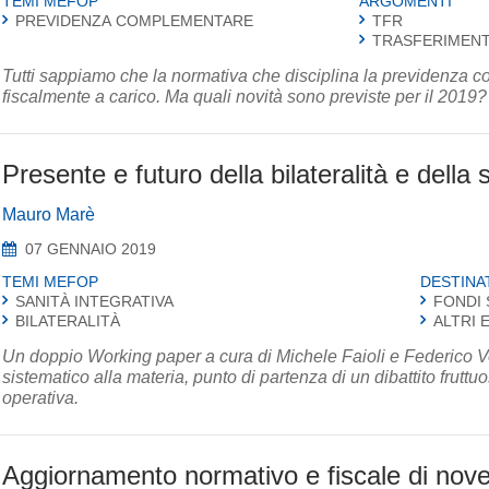
TEMI MEFOP
ARGOMENTI
PREVIDENZA COMPLEMENTARE
TFR
TRASFERIMENT
Tutti sappiamo che la normativa che disciplina la previdenza c
fiscalmente a carico. Ma quali novità sono previste per il 2019?
Presente e futuro della bilateralità e della 
Mauro Marè
07 GENNAIO 2019
TEMI MEFOP
DESTINA
SANITÀ INTEGRATIVA
FONDI 
BILATERALITÀ
ALTRI 
Un doppio Working paper a cura di Michele Faioli e Federico Vola, il primo che Mefo
sistematico alla materia, punto di partenza di un dibattito frut
operativa.
Aggiornamento normativo e fiscale di no