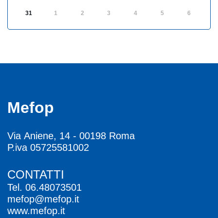
31
1
2
3
4
5
6
Mefop
Via Aniene, 14 - 00198 Roma
P.iva 05725581002
CONTATTI
Tel.
06.48073501
mefop@mefop.it
www.mefop.it