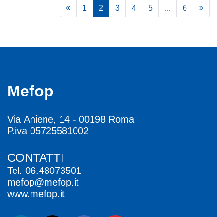
1
2
3
4
5
...
6
Mefop
Via Aniene, 14 - 00198 Roma
P.iva 05725581002
CONTATTI
Tel.
06.48073501
mefop@mefop.it
www.mefop.it