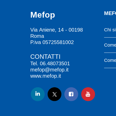
Mefop
MEF
Via Aniene, 14 - 00198
Chi s
Roma
P.iva 05725581002
Come 
CONTATTI
Come 
Tel.
06.48073501
mefop@mefop.it
www.mefop.it