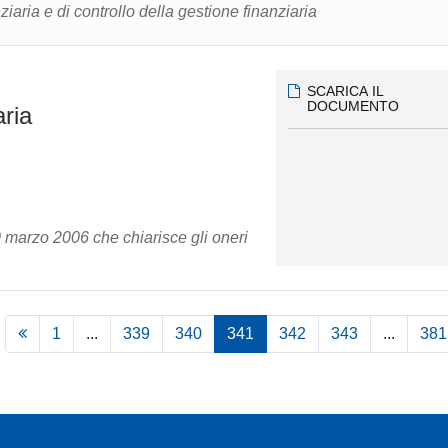
iaria e di controllo della gestione finanziaria
SCARICA IL
DOCUMENTO
aria
marzo 2006 che chiarisce gli oneri
1
...
339
340
341
342
343
...
381