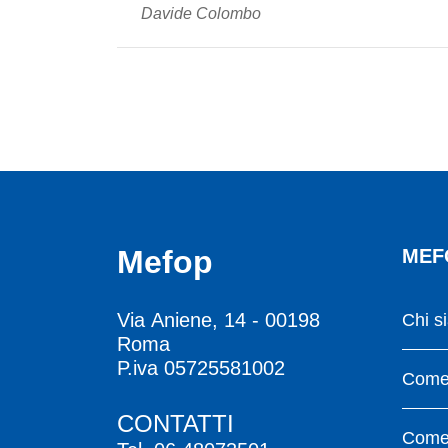
Davide Colombo
Mefop
MEF
Via Aniene, 14 - 00198
Chi s
Roma
P.iva 05725581002
Come 
CONTATTI
Come 