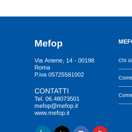
Mefop
MEF
Via Aniene, 14 - 00198
Chi s
Roma
P.iva 05725581002
Come 
CONTATTI
Come 
Tel.
06.48073501
mefop@mefop.it
www.mefop.it