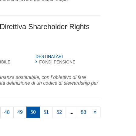
a Direttiva Shareholder Rights
DESTINATARI
IBILE
FONDI PENSIONE
nanza sostenibile, con l’obiettivo di fare
alla definizione di un codice di stewardship per
48
49
50
51
52
...
83