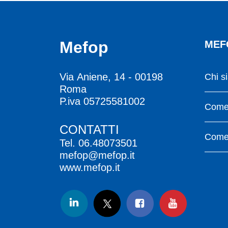
Mefop
MEF
Via Aniene, 14 - 00198
Chi s
Roma
P.iva 05725581002
Come 
CONTATTI
Come 
Tel.
06.48073501
mefop@mefop.it
www.mefop.it