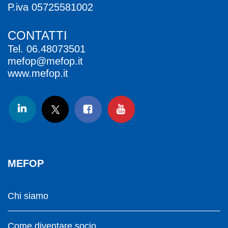
P.iva 05725581002
CONTATTI
Tel.
06.48073501
mefop@mefop.it
www.mefop.it
MEFOP
Chi siamo
Come diventare socio