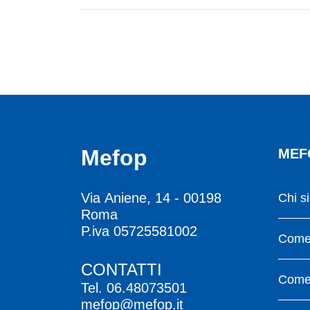
Mefop
MEF
Via Aniene, 14 - 00198
Chi s
Roma
P.iva 05725581002
Come 
CONTATTI
Come 
Tel.
06.48073501
mefop@mefop.it