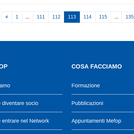
1
...
111
112
113
114
115
...
135
OP
COSA FACCIAMO
iamo
Formazione
diventare socio
Pubblicazioni
entrare nel Network
Appuntamenti Mefop