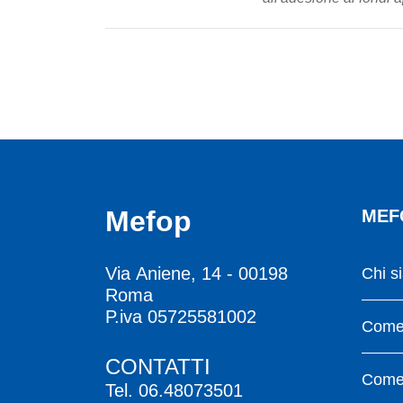
Mefop
MEF
Via Aniene, 14 - 00198
Chi s
Roma
P.iva 05725581002
Come 
CONTATTI
Come 
Tel.
06.48073501