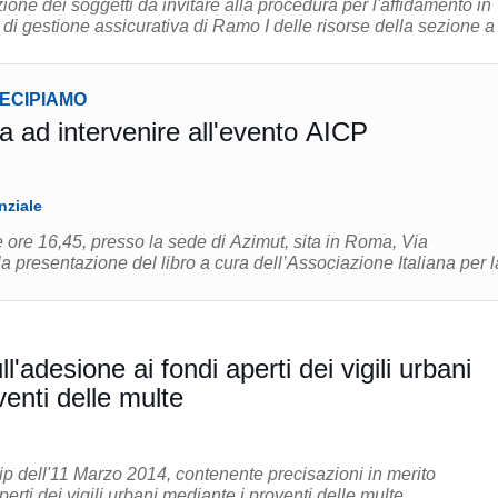
ione dei soggetti da invitare alla procedura per l'affidamento in
di gestione assicurativa di Ramo I delle risorse della sezione a .
TECIPIAMO
a ad intervenire all'evento AICP
nziale
 ore 16,45, presso la sede di Azimut, sita in Roma, Via
la presentazione del libro a cura dell’Associazione Italiana per la
l'adesione ai fondi aperti dei vigili urbani
enti delle multe
ip dell'11 Marzo 2014, contenente precisazioni in merito
perti dei vigili urbani mediante i proventi delle multe.