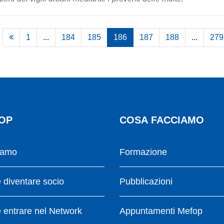
1
...
184
185
186
187
188
...
279
OP
COSA FACCIAMO
iamo
Formazione
diventare socio
Pubblicazioni
entrare nel Network
Appuntamenti Mefop