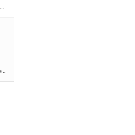
..
 ...