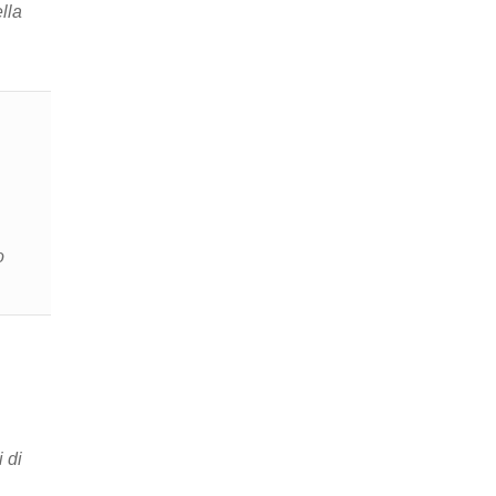
lla
 di