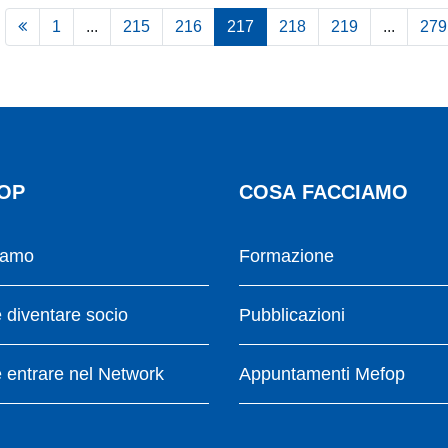
1
...
215
216
217
218
219
...
279
OP
COSA FACCIAMO
iamo
Formazione
diventare socio
Pubblicazioni
entrare nel Network
Appuntamenti Mefop