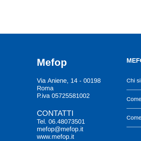
Mefop
MEF
Via Aniene, 14 - 00198
Chi s
Roma
P.iva 05725581002
Come 
CONTATTI
Come 
Tel.
06.48073501
mefop@mefop.it
www.mefop.it