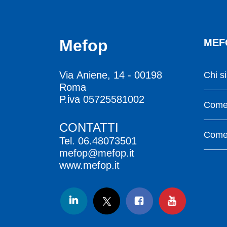
Mefop
MEF
Via Aniene, 14 - 00198
Chi s
Roma
P.iva 05725581002
Come 
CONTATTI
Come 
Tel.
06.48073501
mefop@mefop.it
www.mefop.it