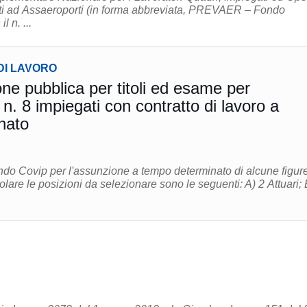
ti ad Assaeroporti (in forma abbreviata, PREVAER – Fondo
l n. ...
DI LAVORO
ne pubblica per titoli ed esame per
 n. 8 impiegati con contratto di lavoro a
nato
bando Covip per l'assunzione a tempo determinato di alcune figur