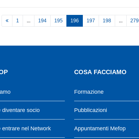
1
...
194
195
196
197
198
...
279
OP
COSA FACCIAMO
iamo
Formazione
diventare socio
Pubblicazioni
entrare nel Network
Appuntamenti Mefop