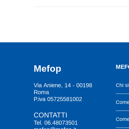
Mefop
MEF
Via Aniene, 14 - 00198
Chi s
Roma
P.iva 05725581002
Come 
CONTATTI
Come 
Tel.
06.48073501