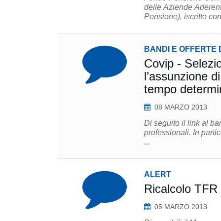
delle Aziende Aderen
Pensione), iscritto con i
BANDI E OFFERTE 
Covip - Selezio
l’assunzione di
tempo determi
08 MARZO 2013
Di seguito il link al 
professionali. In particolare le posizioni da selezionare sono le seguenti: A) 2 Attuari; B) 2
...
ALERT
Ricalcolo TFR
05 MARZO 2013