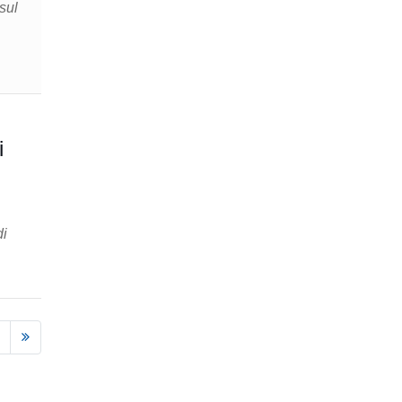
sul
i
di