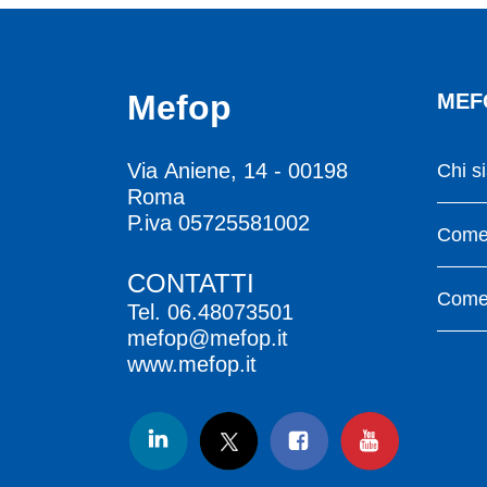
Mefop
MEF
Via Aniene, 14 - 00198
Chi s
Roma
P.iva 05725581002
Come 
CONTATTI
Come 
Tel.
06.48073501
mefop@mefop.it
www.mefop.it