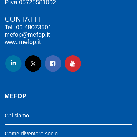
P.iva 05725581002
CONTATTI
Tel.
06.48073501
mefop@mefop.it
www.mefop.it
MEFOP
Chi siamo
Come diventare socio