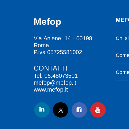
Mefop
MEF
Via Aniene, 14 - 00198
Chi s
Roma
P.iva 05725581002
Come 
CONTATTI
Come 
Tel.
06.48073501
mefop@mefop.it
www.mefop.it