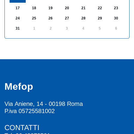
17
18
19
20
21
22
23
24
25
26
27
28
29
30
31
1
2
3
4
5
6
Mefop
Via Aniene, 14 - 00198 Roma
P.iva 05725581002
CONTATTI