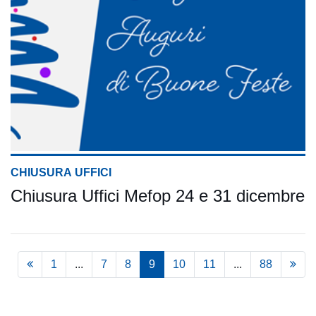
CHIUSURA UFFICI
Chiusura Uffici Mefop 24 e 31 dicembre
1
...
7
8
9
10
11
...
88