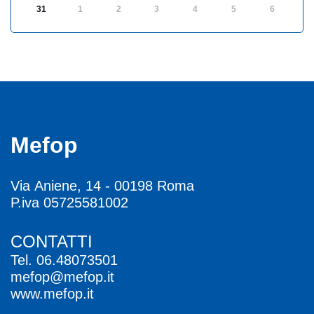
31
1
2
3
4
5
6
Mefop
Via Aniene, 14 - 00198 Roma
P.iva 05725581002
CONTATTI
Tel.
06.48073501
mefop@mefop.it
www.mefop.it