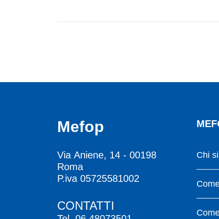
Mefop
MEF
Via Aniene, 14 - 00198
Chi s
Roma
P.iva 05725581002
Come 
CONTATTI
Come 
Tel.
06.48073501