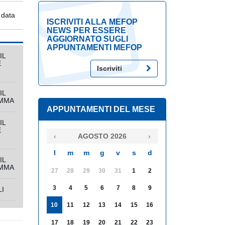
 data
ISCRIVITI ALLA MEFOP
NEWS PER ESSERE
AGGIORNATO SUGLI
APPUNTAMENTI MEFOP
IL
E
Iscriviti
IL
MMA
APPUNTAMENTI DEL MESE
IL
E
‹
AGOSTO 2026
›
l
m
m
g
v
s
d
IL
MMA
27
28
29
30
31
1
2
3
4
5
6
7
8
9
I
10
11
12
13
14
15
16
17
18
19
20
21
22
23