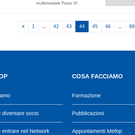
multimediale Paolo VI
1
...
42
43
44
45
46
...
88
OP
COSA FACCIAMO
iamo
Formazione
diventare socio
Pubblicazioni
entrare nel Network
Appuntamenti Mefop