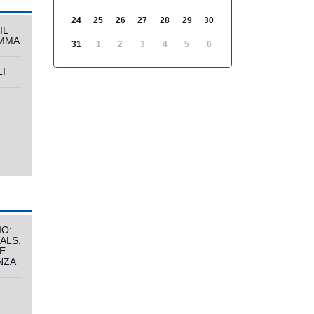
24
25
26
27
28
29
30
IL
MMA
31
1
2
3
4
5
6
I
IO:
ALS,
E
NZA