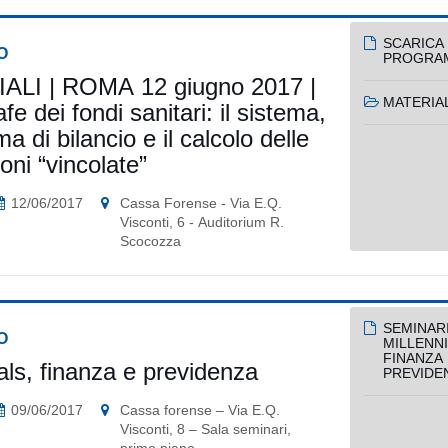
SCARICA 
O
PROGRA
I | ROMA 12 giugno 2017 |
MATERIAL
fe dei fondi sanitari: il sistema,
a di bilancio e il calcolo delle
oni “vincolate”
12/06/2017
Cassa Forense - Via E.Q.
Visconti, 6 - Auditorium R.
Scocozza
SEMINAR
O
MILLENNI
FINANZA 
als, finanza e previdenza
PREVIDE
09/06/2017
Cassa forense – Via E.Q.
Visconti, 8 – Sala seminari,