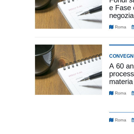
e Fase d
negozial
Roma
CONVEGN
A 60 ann
process
materia 
Roma
Roma