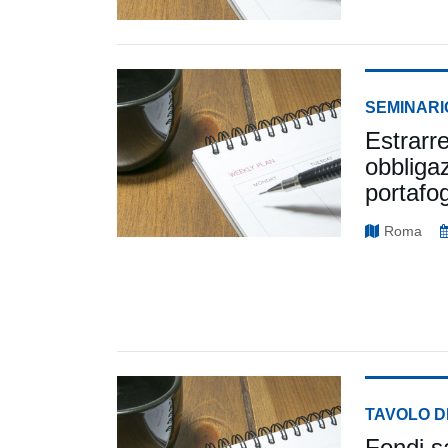
SEMINARI
Estrarre
obbligaz
portafog
Roma
TAVOLO D
Fondi sa