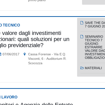
primo piano
SAVE THE D
O TECNICO
7 GIUGNO 2
 valore dagli investimenti
SEMINARIO
ionari: quali soluzioni per un
TECNICO 7
GIUGNO.
lio previdenziale?
ESTRARRE
VALORE DAG
07/06/2017
Cassa Forense - Via E.Q.
INVESTIMEN
OBBLIGAZIO
Visconti, 6 - Auditorium R.
Scocozza
MATERIALI
I LAVORO
nitari e Agenzia delle Entrate