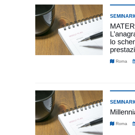
SEMINARI
MATERIAL
L’anagra
lo schem
prestazi
Roma
SEMINARI
Millenni
Roma