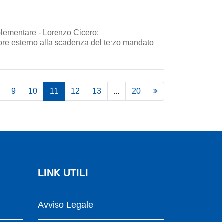
mplementare - Lorenzo Cicero;
isore esterno alla scadenza del terzo mandato
9
10
11
12
13
...
20
LINK UTILI
Avviso Legale