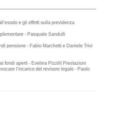
all’esodo e gli effetti sulla previdenza
omplementare - Pasquale Sandulli
Il trattamento Iva delle commissioni di gestione addebitate ai fondi pensione - Fabio Marchetti e Daniele Trivi
 ai fondi aperti - Evelina Pizzilli Prestazioni
vocare l’incarico del revisore legale - Paolo