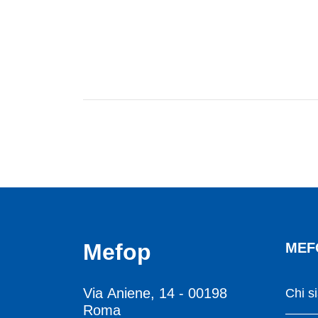
Mefop
MEF
Via Aniene, 14 - 00198
Chi s
Roma