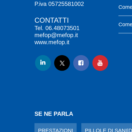
P.iva 05725581002
Come 
CONTATTI
Come 
Tel.
06.48073501
mefop@mefop.it
www.mefop.it
SE NE PARLA
PRESTAZIONI
PILLOLE DI SANI|