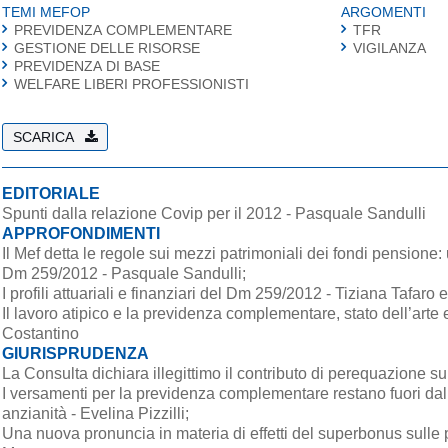
TEMI MEFOP
ARGOMENTI
PREVIDENZA COMPLEMENTARE
TFR
GESTIONE DELLE RISORSE
VIGILANZA
PREVIDENZA DI BASE
WELFARE LIBERI PROFESSIONISTI
SCARICA
EDITORIALE
Spunti dalla relazione Covip per il 2012 - Pasquale Sandulli
APPROFONDIMENTI
Il Mef detta le regole sui mezzi patrimoniali dei fondi pensione: un
Dm 259/2012 - Pasquale Sandulli;
I profili attuariali e finanziari del Dm 259/2012 - Tiziana Tafaro
Il lavoro atipico e la previdenza complementare, stato dell’art
Costantino
GIURISPRUDENZA
La Consulta dichiara illegittimo il contributo di perequazione s
I versamenti per la previdenza complementare restano fuori dalla
anzianità - Evelina Pizzilli;
Una nuova pronuncia in materia di effetti del superbonus sulle