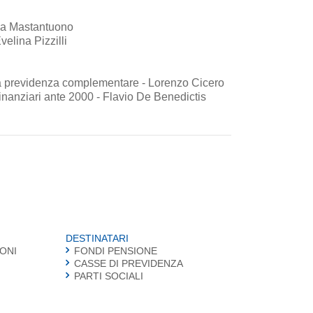
miana Mastantuono
velina Pizzilli
la previdenza complementare - Lorenzo Cicero
i finanziari ante 2000 - Flavio De Benedictis
DESTINATARI
IONI
FONDI PENSIONE
CASSE DI PREVIDENZA
PARTI SOCIALI