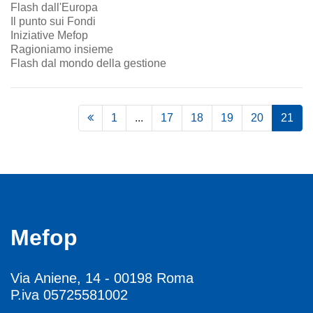
Flash dall'Europa
Il punto sui Fondi
Iniziative Mefop
Ragioniamo insieme
Flash dal mondo della gestione
1
...
17
18
19
20
21
Mefop
Via Aniene, 14 - 00198 Roma
P.iva 05725581002