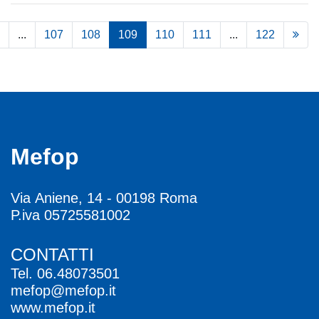
...
107
108
109
110
111
...
122
Mefop
Via Aniene, 14 - 00198 Roma
P.iva 05725581002
CONTATTI
Tel.
06.48073501
mefop@mefop.it
www.mefop.it