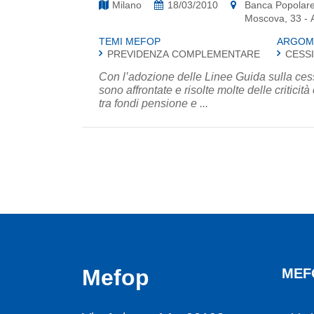
Milano
18/03/2010
Banca Popolare
Moscova, 33 - A
TEMI MEFOP
ARGOM
PREVIDENZA COMPLEMENTARE
CESSI
Con l’adozione delle Linee Guida sulla cess
sono affrontate e risolte molte delle criticit
tra fondi pensione e ...
Mefop
MEF