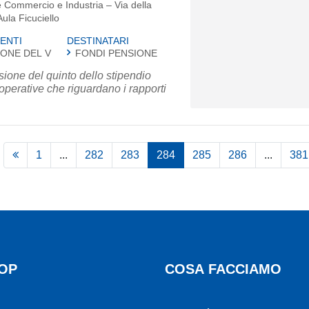
 Commercio e Industria – Via della
ula Ficuciello
ENTI
DESTINATARI
ONE DEL V
FONDI PENSIONE
ione del quinto dello stipendio
à operative che riguardano i rapporti
1
...
282
283
284
285
286
...
381
OP
COSA FACCIAMO