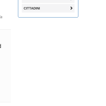
CITTADINI
da
d