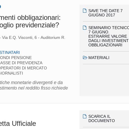
O
SAVE THE DATE 7
GIUGNO 2017
menti obbligazionari:
foglio previdenziale?
SEMINARIO TECNIC
7 GIUGNO.
ESTRARRE VALORE
Via E.Q. Visconti, 6 - Auditorium R.
DAGLI INVESTIMENT
OBBLIGAZIONARI
STINATARI
MATERIALI
ONDI PENSIONE
ASSE DI PREVIDENZA
PERATORI DI MERCATO
IORNALISTI
itiche monetarie divergenti e da
estimento nel reddito fisso richiede
SCARICA IL
DOCUMENTO
ta Ufficiale