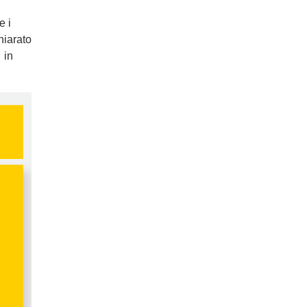
e i
hiarato
 in