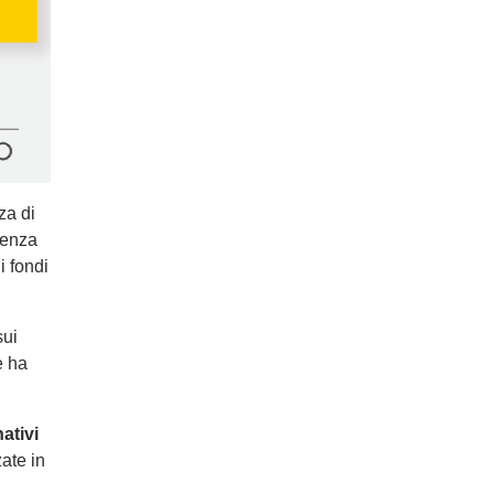
za di
senza
i fondi
sui
e ha
ativi
ate in