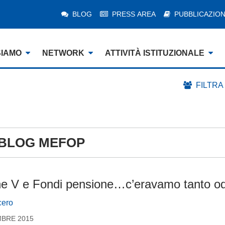
BLOG
PRESS AREA
PUBBLICAZION
SIAMO
NETWORK
ATTIVITÀ ISTITUZIONALE
FILTRA
BLOG MEFOP
e V e Fondi pensione…c’eravamo tanto odi
cero
MBRE 2015