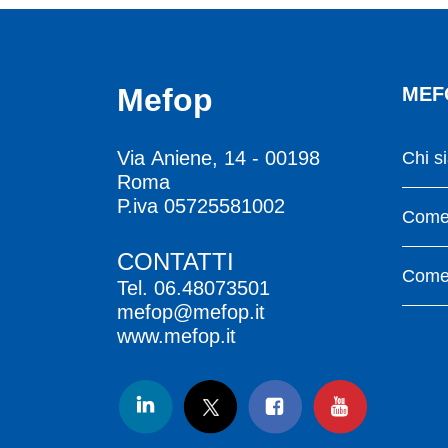
Mefop
MEF
Via Aniene, 14 - 00198
Chi s
Roma
P.iva 05725581002
Come 
CONTATTI
Come 
Tel.
06.48073501
mefop@mefop.it
www.mefop.it