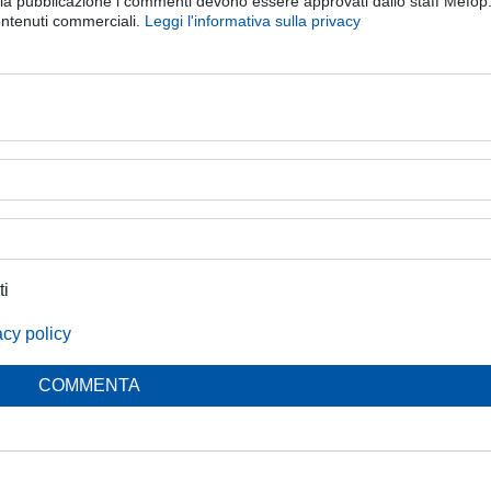
ella pubblicazione i commenti devono essere approvati dallo staff Mefop
ontenuti commerciali.
Leggi l'informativa sulla privacy
ti
acy policy
COMMENTA