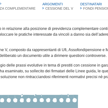
P
ARGOMENTI
DESTINATARI
NZA COMPLEMENTARE
CESSIONE DEL V
FONDI PENSIO
dio in relazione alla posizione di previdenza complementare cont
bloccare le pratiche interessate da vincoli a danno sia dell’ader
one V, composto da rappresentanti di Ufi, Assofondipensione e 
deliberato un documento utile a dirimere questioni controverse.
gio delle prassi evolutive in tema di prestiti con cessione in gar
 esaminato, su sollecito dei firmatari delle Linee guida, le que
oluzione non rintracciandosi riferimenti normativi precisi nè pr