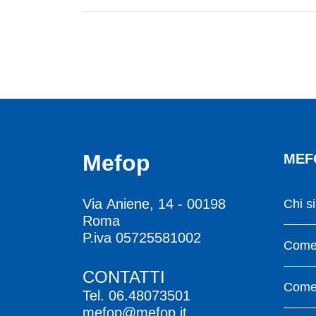
Mefop
MEF
Via Aniene, 14 - 00198
Chi s
Roma
P.iva 05725581002
Come 
CONTATTI
Come 
Tel.
06.48073501
mefop@mefop.it