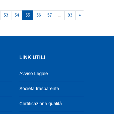
53
54
55
56
57
...
83
LINK UTILI
Avviso Legale
Società trasparente
Certificazione qualità