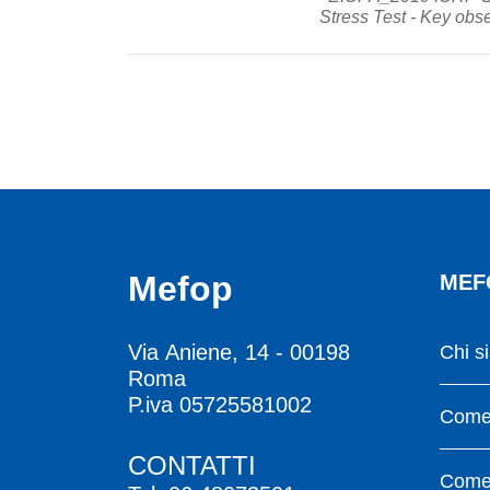
Stress Test - Key obs
Mefop
MEF
Via Aniene, 14 - 00198
Chi s
Roma
P.iva 05725581002
Come 
CONTATTI
Come 