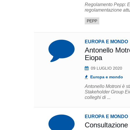
Regolamento Pepp: Ei
regolamentazione attu
PEPP
EUROPA E MONDO
Antonello Motr
Eiopa
09 LUGLIO 2020
Europa e mondo
Antonello Motroni è s
Stakeholder Group Eiopa. "Ho appreso con piacere della nomina, nel ring
colleghi di ...
EUROPA E MONDO
Consultazion