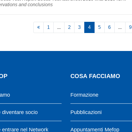
ervations and conclusions
1
...
2
3
4
5
6
...
9
OP
COSA FACCIAMO
iamo
Formazione
diventare socio
Pubblicazioni
entrare nel Network
Appuntamenti Mefop