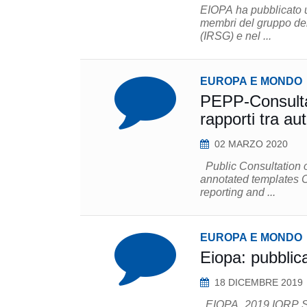
EIOPA ha pubblicato un
membri del gruppo dell
(IRSG) e nel ...
EUROPA E MONDO
PEPP-Consultaz
rapporti tra au
02 MARZO 2020
Public Consultation on PEPP its supervisory reporting cooperation EIOPA PEPP draft
annotated templates Comment template Public Consultation on PEPP ITS on supervisory
reporting and ...
EUROPA E MONDO
Eiopa: pubblicat
18 DICEMBRE 2019
EIOPA_2019 IORP Stress Test Report Stress Test fact sheet 2019 final 2019 IORP-