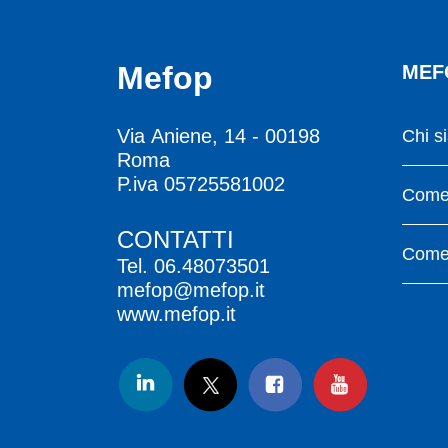
Mefop
MEF
Via Aniene, 14 - 00198
Chi s
Roma
P.iva 05725581002
Come 
CONTATTI
Come 
Tel.
06.48073501
mefop@mefop.it
www.mefop.it