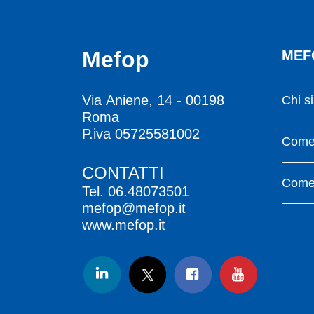
Mefop
MEF
Via Aniene, 14 - 00198
Chi s
Roma
P.iva 05725581002
Come 
CONTATTI
Come 
Tel.
06.48073501
mefop@mefop.it
www.mefop.it