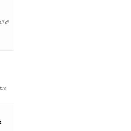
li di
mbre
e