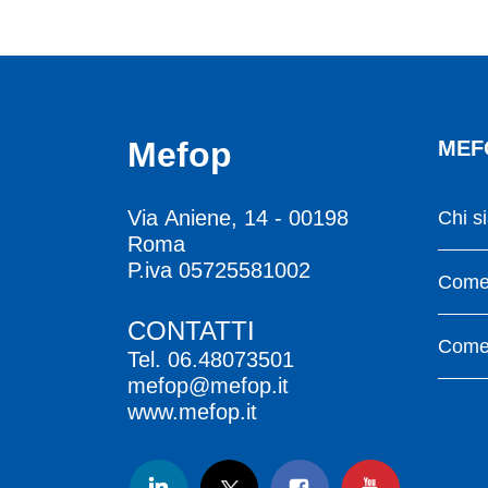
Mefop
MEF
Via Aniene, 14 - 00198
Chi s
Roma
P.iva 05725581002
Come 
CONTATTI
Come 
Tel.
06.48073501
mefop@mefop.it
www.mefop.it