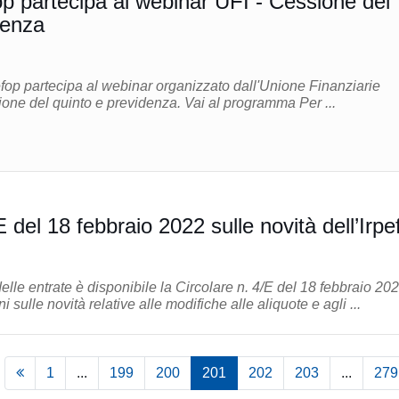
p partecipa al webinar UFI - Cessione del
denza
op partecipa al webinar organizzato dall'Unione Finanziarie
Italiane (UFI) su Cessione del quinto e previdenza. Vai al programma Per ...
E del 18 febbraio 2022 sulle novità dell’Irpe
delle entrate è disponibile la Circolare n. 4/E del 18 febbraio 20
i sulle novità relative alle modifiche alle aliquote e agli ...
1
...
199
200
201
202
203
...
279