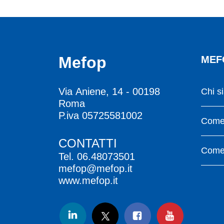
Mefop
MEF
Via Aniene, 14 - 00198
Chi s
Roma
P.iva 05725581002
Come 
CONTATTI
Come 
Tel.
06.48073501
mefop@mefop.it
www.mefop.it