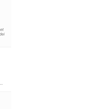
et
...