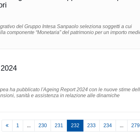
ri
egrativo del Gruppo Intesa Sanpaolo seleziona soggetti a cui
della componente “Monetaria” del patrimonio per un importo medi
 2024
ea ha pubblicato l'Ageing Report 2024 con le nuove stime del
sioni, sanità e assistenza in relazione alle dinamiche
1
...
230
231
232
233
234
...
279