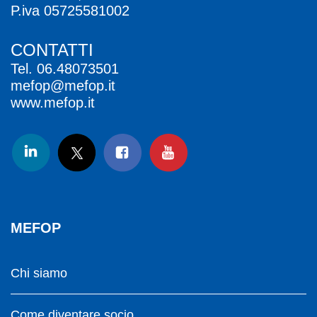
P.iva 05725581002
CONTATTI
Tel.
06.48073501
mefop@mefop.it
www.mefop.it
MEFOP
Chi siamo
Come diventare socio