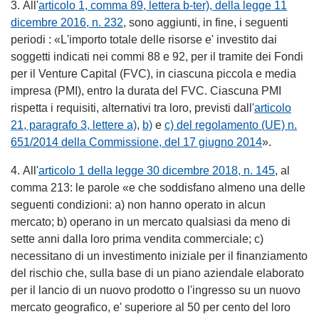
3. All'
articolo 1, comma 89, lettera b-ter), della legge 11
dicembre 2016, n. 232
, sono aggiunti, in fine, i seguenti
periodi : «L'importo totale delle risorse e' investito dai
soggetti indicati nei commi 88 e 92, per il tramite dei Fondi
per il Venture Capital (FVC), in ciascuna piccola e media
impresa (PMI), entro la durata del FVC. Ciascuna PMI
rispetta i requisiti, alternativi tra loro, previsti dall'
articolo
21, paragrafo 3, lettere a)
,
b)
e
c) del regolamento (UE) n.
651/2014 della Commissione, del 17 giugno 2014
».
4. All'
articolo 1 della legge 30 dicembre 2018, n. 145
, al
comma 213: le parole «e che soddisfano almeno una delle
seguenti condizioni: a) non hanno operato in alcun
mercato; b) operano in un mercato qualsiasi da meno di
sette anni dalla loro prima vendita commerciale; c)
necessitano di un investimento iniziale per il finanziamento
del rischio che, sulla base di un piano aziendale elaborato
per il lancio di un nuovo prodotto o l'ingresso su un nuovo
mercato geografico, e' superiore al 50 per cento del loro