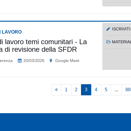
ISCRIVITI
I LAVORO
i lavoro temi comunitari - La
MATERIAL
a di revisione della SFDR
erenza
20/03/2026
Google Meet
1
2
3
4
5
...
88