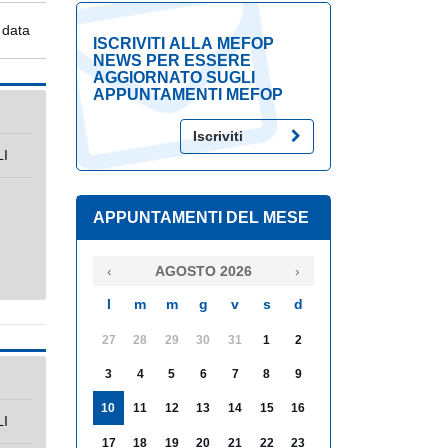
 data
ISCRIVITI ALLA MEFOP
NEWS PER ESSERE
AGGIORNATO SUGLI
APPUNTAMENTI MEFOP
Iscriviti
I
APPUNTAMENTI DEL MESE
‹
AGOSTO 2026
›
l
m
m
g
v
s
d
27
28
29
30
31
1
2
3
4
5
6
7
8
9
10
11
12
13
14
15
16
I
17
18
19
20
21
22
23