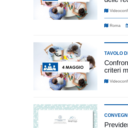
Videoconf
Roma
TAVOLO D
Confron
criteri 
Videoconf
CONVEGN
Previde