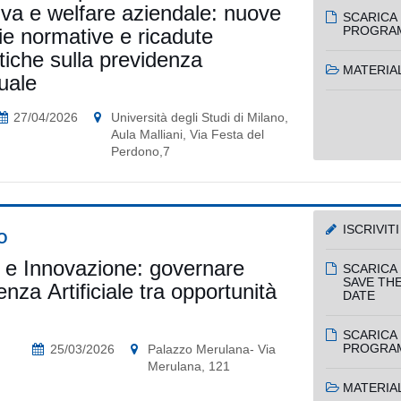
tiva e welfare aziendale: nuove
SCARICA 
PROGRA
rie normative e ricadute
tiche sulla previdenza
MATERIAL
uale
27/04/2026
Università degli Studi di Milano,
Aula Malliani, Via Festa del
Perdono,7
ISCRIVITI
O
 e Innovazione: governare
SCARICA 
SAVE TH
igenza Artificiale tra opportunità
DATE
SCARICA 
PROGRA
25/03/2026
Palazzo Merulana- Via
Merulana, 121
MATERIAL