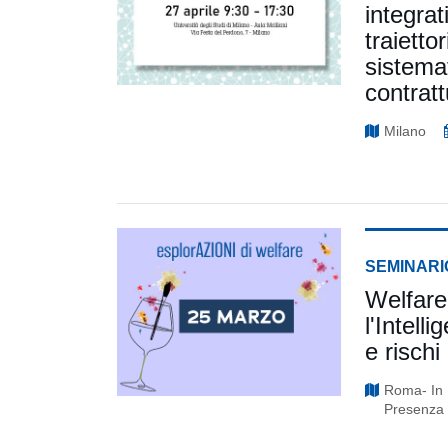
integra
traietto
sistema
contratt
Milano
SEMINARI
Welfare
l'Intell
e rischi
Roma- In
Presenza