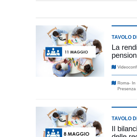
TAVOLO D
La rendi
pension
Videoconf
Roma- In
Presenza
TAVOLO D
Il bilanc
delle re