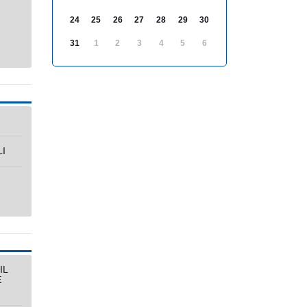
24
25
26
27
28
29
30
31
1
2
3
4
5
6
I
IL
E