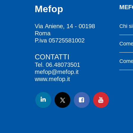
Mefop
MEF
Via Aniene, 14 - 00198
Chi s
Roma
P.iva 05725581002
Come 
CONTATTI
Come 
Tel.
06.48073501
mefop@mefop.it
www.mefop.it