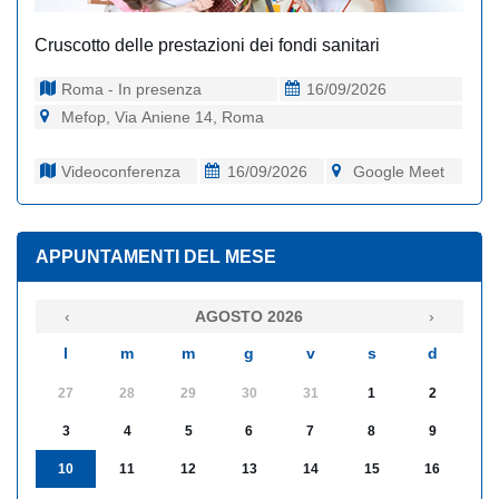
Cruscotto delle prestazioni dei fondi sanitari
Roma - In presenza
16/09/2026
Mefop, Via Aniene 14, Roma
Videoconferenza
16/09/2026
Google Meet
APPUNTAMENTI DEL MESE
‹
AGOSTO 2026
›
l
m
m
g
v
s
d
27
28
29
30
31
1
2
3
4
5
6
7
8
9
10
11
12
13
14
15
16