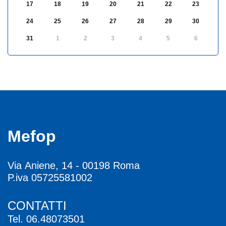
17
18
19
20
21
22
23
24
25
26
27
28
29
30
31
1
2
3
4
5
6
Mefop
Via Aniene, 14 - 00198 Roma
P.iva 05725581002
CONTATTI
Tel.
06.48073501