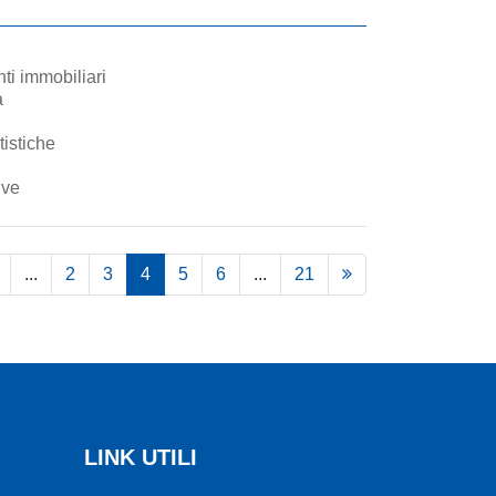
nti immobiliari
a
tistiche
ive
...
2
3
4
5
6
...
21
LINK UTILI