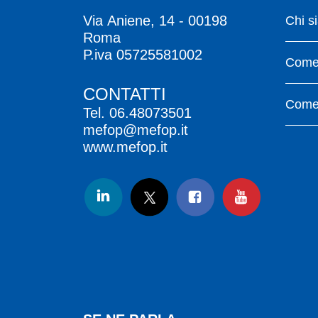
Via Aniene, 14 - 00198
Chi s
Roma
P.iva 05725581002
Come 
CONTATTI
Come 
Tel.
06.48073501
mefop@mefop.it
www.mefop.it