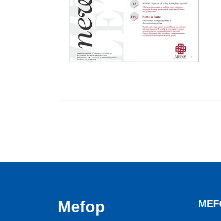
Mefop
MEF