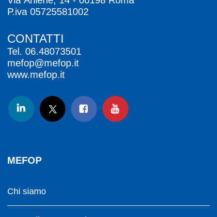
Via Aniene, 14 - 00198 Roma
P.iva 05725581002
CONTATTI
Tel.
06.48073501
mefop@mefop.it
www.mefop.it
MEFOP
Chi siamo