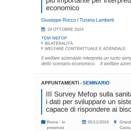
più importante per interpre
economico
Giuseppe Rocco
/
Tiziana Lamberti
24 OTTOBRE 2024
TEMI MEFOP
BILATERALITÀ
WELFARE CONTRATTUALE E AZIENDALE
Il welfare aziendale interpreta un ruolo se
dello scenario economico.
APPUNTAMENTI
-
SEMINARIO
III Survey Mefop sulla sanit
i dati per sviluppare un sist
capace di rispondere ai bis
Roma - In
05/11/2024
Grand 
presenza
Cavou