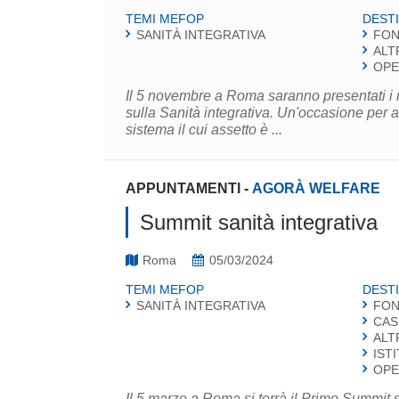
TEMI MEFOP
DESTI
SANITÀ INTEGRATIVA
FON
ALT
OPE
Il 5 novembre a Roma saranno presentati i r
sulla Sanità integrativa. Un'occasione per 
sistema il cui assetto è ...
APPUNTAMENTI
-
AGORÀ WELFARE
Summit sanità integrativa
Roma
05/03/2024
TEMI MEFOP
DESTI
SANITÀ INTEGRATIVA
FON
CAS
ALT
IST
OPE
Il 5 marzo a Roma si terrà il Primo Summit 