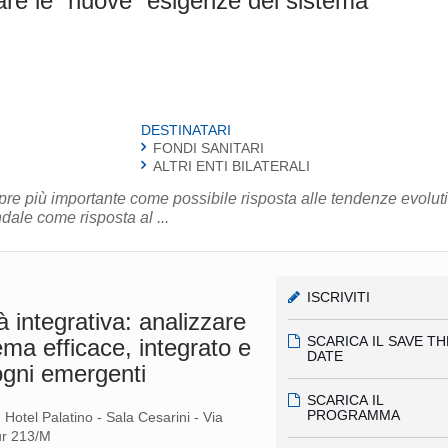
tare le “nuove” esigenze del sistema
DESTINATARI
FONDI SANITARI
ALTRI ENTI BILATERALI
mpre più importante come possibile risposta alle tendenze evolut
 Il welfare aziendale come risposta al ...
ISCRIVITI
à integrativa: analizzare
SCARICA IL SAVE TH
ema efficace, integrato e
DATE
ogni emergenti
SCARICA IL
PROGRAMMA
Hotel Palatino - Sala Cesarini - Via
r 213/M