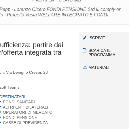
ALTRI ENTI BILATERALI
FONDI PENSIONE Srd II: comply or
explain? - Maria Dilorenzo Alternativo è bello - Progetto Vesta WELFARE INTEGRATO E FONDI ...
ISCRIVITI
fficienza: partire dai
SCARICA IL
’offerta integrata tra
PROGRAMMA
MATERIALI
ch, Via Benigno Crespi, 23
soft Teams
DESTINATARI
FONDI SANITARI
ALTRI ENTI BILATERALI
OPERATORI DI MERCATO
FONDI PENSIONE
CASSE DI PREVIDENZA