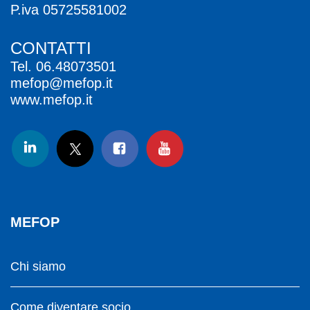
P.iva 05725581002
CONTATTI
Tel.
06.48073501
mefop@mefop.it
www.mefop.it
MEFOP
Chi siamo
Come diventare socio