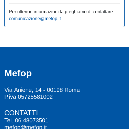
Per ulteriori informazioni la preghiamo di contattare
comunicazione@mefop.it
Mefop
Via Aniene, 14 - 00198 Roma
P.iva 05725581002
CONTATTI
Tel.
06.48073501
mefop@mefop.it